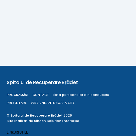
Spitalul de Recuperare Brădet
Back
To
PROGRAMĂRI
CONTACT
Lista persoanelor din conducere
Top
PREZENTARE
VERSIUNE ANTERIOARA SITE
©
Spitalul de Recuperare Brădet
2026
Site realizat de
Siltech Solution Enterprise
LINKURI UTILE