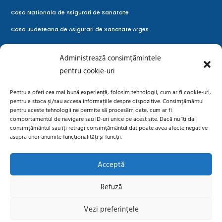
Casa Nationala de Asigurari de Sanatate
Casa Judeteana de Asigurari de Sanatate Arges
Casa Judeteana de Pensii Arges
Administrează consimțămintele
Directia de Sanatate Publica Ages
pentru cookie-uri
Autoritatea Naţională de Supraveghere a Prelucrării Datelor cu
Pentru a oferi cea mai bună experiență, folosim tehnologii, cum ar fi cookie-uri,
Caracter Personal
pentru a stoca și/sau accesa informațiile despre dispozitive. Consimțământul
pentru aceste tehnologii ne permite să procesăm date, cum ar fi
LEGAL
comportamentul de navigare sau ID-uri unice pe acest site. Dacă nu îți dai
consimțământul sau îți retragi consimțământul dat poate avea afecte negative
Prelucrarea datelor cu caracter personal
asupra unor anumite funcționalități și funcții.
Situații de urgență – fiipregatit.ro
Acceptă
Politică cookie-uri (UE)
Refuză
Vezi preferințele