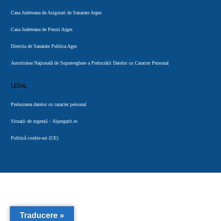
Casa Judeteana de Asigurari de Sanatate Arges
Casa Judeteana de Pensii Arges
Directia de Sanatate Publica Ages
Autoritatea Naţională de Supraveghere a Prelucrării Datelor cu Caracter Personal
LEGAL
Prelucrarea datelor cu caracter personal
Situații de urgență – fiipregatit.ro
Politică cookie-uri (UE)
Traducere »