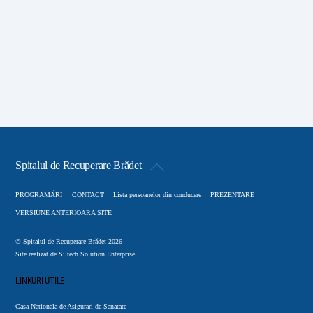
Spitalul de Recuperare Brădet
Back
To
PROGRAMĂRI
CONTACT
Lista persoanelor din conducere
PREZENTARE
Top
VERSIUNE ANTERIOARA SITE
©
Spitalul de Recuperare Brădet
2026
Site realizat de
Siltech Solution Enterprise
LINKURI UTILE
Casa Nationala de Asigurari de Sanatate