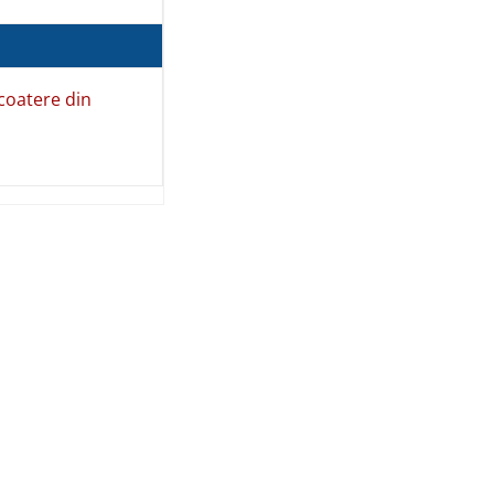
CASA
NAȚIONALĂ
DE
scoatere din
ASIGURĂRI
DE
SĂNĂTATE
CASA
NAȚIONALĂ
DE PENSII