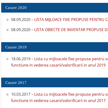
Casare 2020
08.09.2020 –
LISTA MIJLOACE FIXE PROPUSE PENTRU 
08.09.2020 –
LISTA OBIECTE DE INVENTAR PROPUSE D
Casare 2019
18.06.2019 –
Lista cu mijloacele fixe propuse pentru 
functiune in vederea casarii/valorificarii in anul 2019
Casare 2017
10.03.2017 –
Lista cu mijloacele fixe propuse pentru 
functiune in vederea casarii/valorificarii in anul 2017