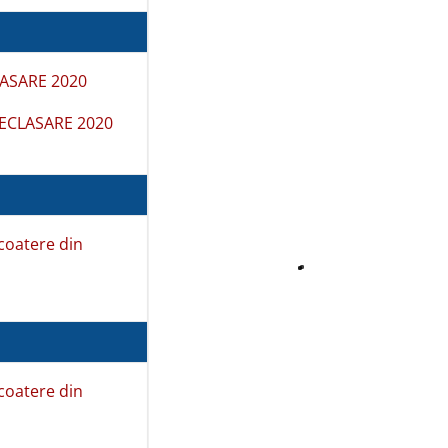
FEG –
PITEȘTI
CASARE 2020
ECLASARE 2020
SPITALUL
scoatere din
ORĂȘENESC
MIOVENI
scoatere din