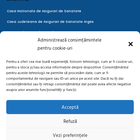
Casa Nationala de Asigurari de Sanatate
Casa Judeteana de Asigurari de Sanatate Arges
Casa Judeteana de Pensii Arges
Administrează consimțămintele
Directia de Sanatate Publica Ages
pentru cookie-uri
Autoritatea Naţională de Supraveghere a Prelucrării Datelor cu
Pentru a oferi cea mai bună experiență, folosim tehnologii, cum ar fi cookie-uri,
Caracter Personal
pentru a stoca și/sau accesa informațiile despre dispozitive. Consimțământul
pentru aceste tehnologii ne permite să procesăm date, cum ar fi
LEGAL
comportamentul de navigare sau ID-uri unice pe acest site. Dacă nu îți dai
consimțământul sau îți retragi consimțământul dat poate avea afecte negative
Prelucrarea datelor cu caracter personal
asupra unor anumite funcționalități și funcții.
Situații de urgență – fiipregatit.ro
Acceptă
Politică cookie-uri (UE)
Refuză
Vezi preferințele