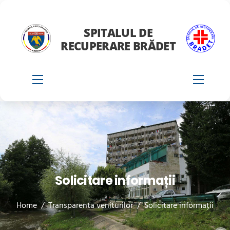
Skip
to
SPITALUL DE
content
RECUPERARE BRĂDET
Menu
Menu
Solicitare informații
Home
/
Transparenta veniturilor
/
Solicitare informații