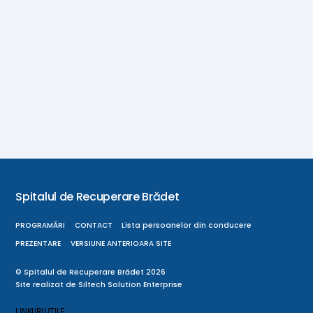
Spitalul de Recuperare Brădet
Back
To
PROGRAMĂRI
CONTACT
Lista persoanelor din conducere
Top
PREZENTARE
VERSIUNE ANTERIOARA SITE
©
Spitalul de Recuperare Brădet
2026
Site realizat de
Siltech Solution Enterprise
LINKURI UTILE