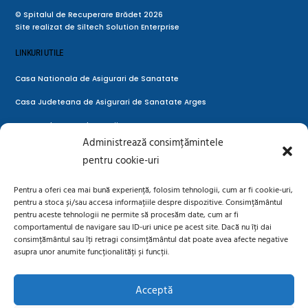
©
Spitalul de Recuperare Brădet
2026
Site realizat de
Siltech Solution Enterprise
LINKURI UTILE
Casa Nationala de Asigurari de Sanatate
Casa Judeteana de Asigurari de Sanatate Arges
Casa Judeteana de Pensii Arges
Administrează consimțămintele
Directia de Sanatate Publica Ages
pentru cookie-uri
Autoritatea Naţională de Supraveghere a Prelucrării Datelor cu
Pentru a oferi cea mai bună experiență, folosim tehnologii, cum ar fi cookie-uri,
Caracter Personal
pentru a stoca și/sau accesa informațiile despre dispozitive. Consimțământul
pentru aceste tehnologii ne permite să procesăm date, cum ar fi
LEGAL
comportamentul de navigare sau ID-uri unice pe acest site. Dacă nu îți dai
consimțământul sau îți retragi consimțământul dat poate avea afecte negative
Prelucrarea datelor cu caracter personal
asupra unor anumite funcționalități și funcții.
Situații de urgență – fiipregatit.ro
Acceptă
Politică cookie-uri (UE)