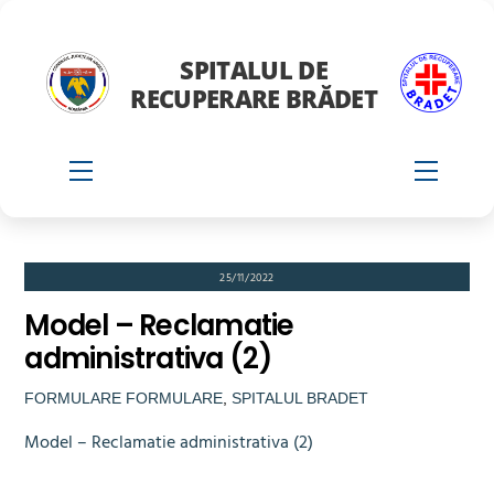
Skip
to
SPITALUL DE
content
RECUPERARE BRĂDET
Menu
Menu
25/11/2022
Model – Reclamatie
administrativa (2)
FORMULARE
FORMULARE
,
SPITALUL BRADET
Model – Reclamatie administrativa (2)