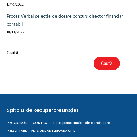
17/10/2022
Proces Verbal selectie de dosare concurs director financiar
contabil
10/10/2022
Caută
Caută
Spitalul de Recuperare Brădet
Back
To
PROGRAMĂRI
CONTACT
Lista persoanelor din conducere
Top
PREZENTARE
VERSIUNE ANTERIOARA SITE